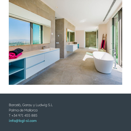
Barceló, Garau y Ludwig S.L
Palma de Mallorca
T +34 971 455 885
info@bgl-sl.com